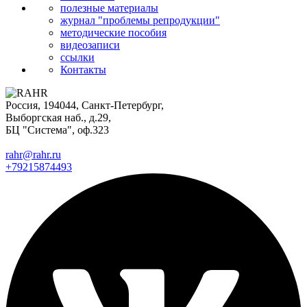
полезные материалы
журнал "проблемы репродукции"
методические пособия
видеозаписи
ссылки
Контакты
Россия, 194044, Санкт-Петербург,
Выборгская наб., д.29,
БЦ "Система", оф.323
rahr@rahr.ru
+79215874493