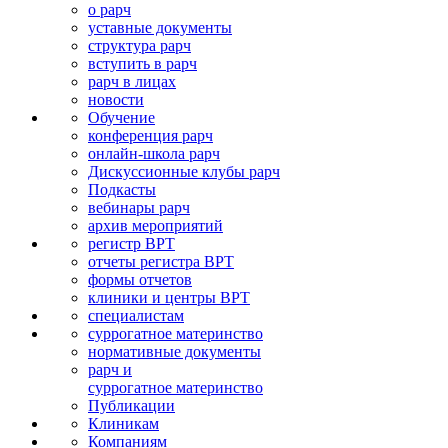
о рарч
уставные документы
структура рарч
вступить в рарч
рарч в лицах
новости
Обучение
конференция рарч
онлайн-школа рарч
Дискуссионные клубы рарч
Подкасты
вебинары рарч
архив мероприятий
регистр ВРТ
отчеты регистра ВРТ
формы отчетов
клиники и центры ВРТ
специалистам
суррогатное материнство
нормативные документы
рарч и
суррогатное материнство
Публикации
Клиникам
Компаниям