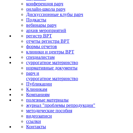
конференция рарч
онлайн-школа рарч
Дискуссионные клубы рарч
Подкасты
вебинары рарч
архив мероприятий
регистр ВРТ
отчеты регистра ВРТ
формы отчетов
клиники и центры ВРТ
специалистам
суррогатное материнство
нормативные документы
рарч и
суррогатное материнство
Публикации
Клиникам
Компаниям
полезные материалы
журнал "проблемы репродукции"
методические пособия
видеозаписи
ссылки
Контакты